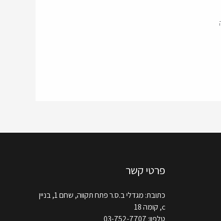
פרטי קשר
כתובת: מגדלי ב.ס.ר פתח תקווה, שחם 1, בניין
c, קומה 18
טלפון: 03-752-7707​