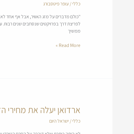
כללי
/
עופר פיטסבורג
כך
נפרוץ
"כולם מדברים על מזג האוויר, אבל אף אחד לא ע
דרך
לפריצת דרך בפרויקטים שנסחבים שנים רבות. עו
בפרויקטים
ממשיך
של
פינוי
Read More »
בינוי
ארדואן יעלה את מחירי הד
ארדואן
יעלה
כללי
/
ישראל היום
את
מחירי
לא היתה כותרת שלא דיברה על החרם הטורקי של א