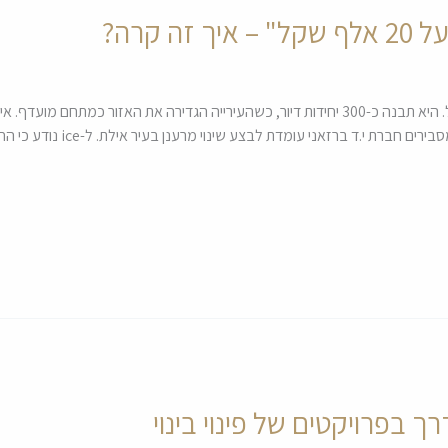
 קרה?
חברת י.ד ברזאני תבצע פינוי בינוי בשכונת הדקל. היא תבנה כ-300 יחידות דיור, כשהעירייה הגדיר
השלישי לתל אביב? סמנכ"ל ועורך די
ך בפרויקטים של פינוי בינוי