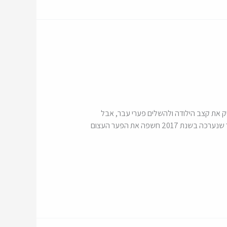
צאה כי ישראל זקוקה ל-113 אלף דירות בשנה כדי להדביק את קצב הילודה ולהשלים פערי עבר, אבל
בפועל – המדינה בונה מחצית. מה נשאר מהתכנית ההיא ולמה הנתונים צריכים להדאיג את ראשי הענף? תכנית אסטרטגית לדיור שנערכה בשנת 2017 חשפה את הפער העצום