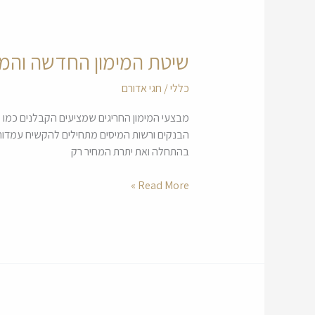
שיטת המימון החדשה והמסו
שיטת
המימון
כללי
/
חגי אדורם
החדשה
והמסוכנת
בשוק
הבנקים ורשות המיסים מתחילים להקשיח עמדות ה
הדירות
בהתחלה ואת יתרת המחיר רק
–
והשינוי
Read More »
שמאיים
לעצור
את
החגיגה