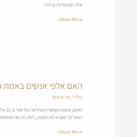
אלה שהמדינה צריכה
יוכלו
לקנות
Read More »
דירה"
האם אלפי אנשים באמת ר
האם
אלפי
כללי
/
חגי אדורם
אנשים
באמת
חישוב
רכשו
המע"מ? ואם זו לא הסיבה, למה זה מה שמספרים 
דירה
בדצמבר
Read More »
בגלל