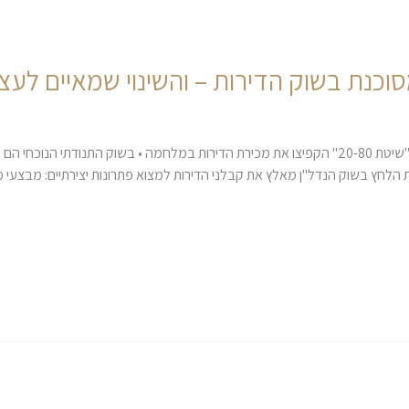
כנת בשוק הדירות – והשינוי שמאיים לעצ
מבצעי המימון החריגים שמציעים הקבלנים כמו "שיטת 20-80" הקפיצו את מכירת הדירות במלחמה • בש
לחץ בשוק הנדל"ן מאלץ את קבלני הדירות למצוא פתרונות יצירתיים: מבצעי מי