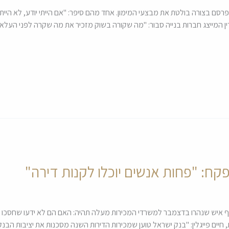
סם בצורה בולטת את מבצעי המימון. אחד מהם סיפר: "אם הייתי יודע, לא היית
 עורך דין המייצג חברות בנייה סבור: "מה שקורה בשוק מזכיר את מה שקרה לפני ה
ח: "פחות אנשים יוכלו לקנות דירה"
 פשוט מאחורי ההחלטה של יותר מ-11 אלף איש שנהרו בדצמבר למשרדי המכירות מעלה תהיה: האם הם לא
ים פייגלין: "בנק ישראל טוען שמכירות הדירות השנה מסכנות את יציבות הבנק