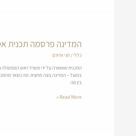
המדינה פרסמה תכנית אסטרטגית לדיו
המדינה
פרסמה
כללי
/
חגי אדורם
תכנית
אסטרטגית
לדיור
עד
בין מה
2040
–
Read More »
מה
קרה
מאז?