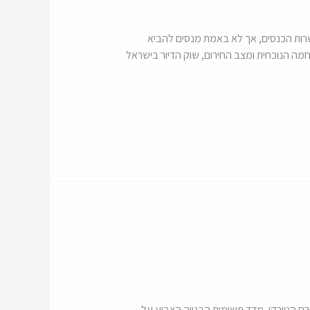
בעשרות הכנסים, אך לא באמת מנסים להביא
חמה הנוכחית ומצב החירום, שוק הדיור בישראל
חרם הטורקי, מדד תשומות הבנייה הצביע על