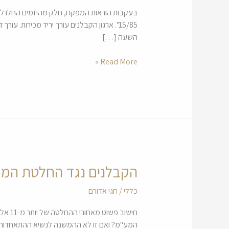
התקנות:
בעקבות הוראות המפקח, חלק מהיזמים החלו לפר
היזמים
15/85". ארגון הקבלנים עורך יריד מכירות.
מרחיבים
השעה […]
מבצעים
כדי
Read More »
למכור
דירות
הקבלנים נגד החלטת המפק
הקבלנים
נגד
כללי
/
חגי אדורם
החלטת
המפקח:
חישוב
"פחות
המע"מ? ואם זו לא ההמשנה לנשיא ההתאחדות, חי
אנשים