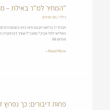
"המחיר למ"ר באילת – מעל 20 אלף שקל" – איך זה
"המחיר
למ"ר
כללי
/
חגי אדורם
באילת
–
מעל
20
תהרוס 66
אלף
שקל"
Read More »
–
איך
זה
קרה?
פחות דיבורים: כך נפרוץ דר
פחות
דיבורים: