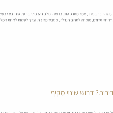
ושה דבר בנידון", אמר מארק טווין. בדומה, כולם נהנים לדבר על פינוי בינוי 
"ד חגי אדורם, מומחה לתחום הנדל"ן, מסביר מה ניתן וצריך לעשות למרות המל
ירות? דרוש שינוי מקיף
רדואן על יצוא חומרי בנייה ומוצרי בנייה הנחוצים לענף בישראל. עוד לפני ה