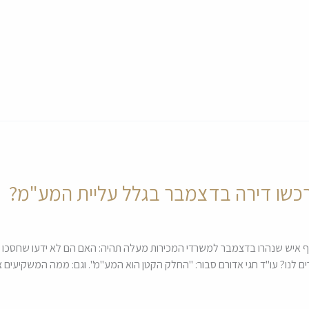
כשו דירה בדצמבר בגלל עליית המע"מ?
 פשוט מאחורי ההחלטה של יותר מ-11 אלף איש שנהרו בדצמבר למשרדי המכירות מעלה תהיה: האם הם לא
לנו? עו"ד חגי אדורם סבור: "החלק הקטן הוא המע"מ". וגם: ממה המשקיעים צר