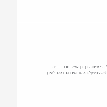
"השבוע האחרון הוא פשוט טירוף", מספרים מנהלי המכירות של הקבלנים, שטוענים כי הלחץ שמופעל עליהם לחיסול מלאי 2024 הוא עצום. עורך דין המייצג חברות בנייה
מסביר: "החברות הציבוריות רוצות להראות רווחיות ולגייס משקיעים. להראות גידול בנפח". וגם: על דירת גן בפתח תקוה שנמכרה ב-6 מיליון שקל. היממה האחרונה הפכה לטירוף