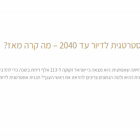
ר עד 2040 – מה קרה מאז?
התכנית שאושרה על ידי משרד ראש הממשלה הייתה שאפתנית: היא מ